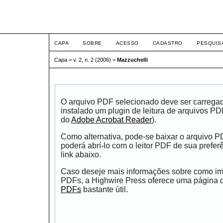
ETIC
CAPA
SOBRE
ACESSO
CADASTRO
PESQUIS
Capa
>
v. 2, n. 2 (2006)
>
Mazzuchelli
O arquivo PDF selecionado deve ser carrega
instalado um plugin de leitura de arquivos P
do
Adobe Acrobat Reader
).
Como alternativa, pode-se baixar o arquivo 
poderá abrí-lo com o leitor PDF de sua prefer
link abaixo.
Caso deseje mais informações sobre como impr
PDFs, a Highwire Press oferece uma página
PDFs
bastante útil.