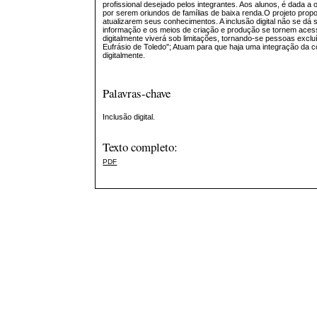
profissional desejado pelos integrantes. Aos alunos, é dada a 
por serem oriundos de famílias de baixa renda.O projeto pr
atualizarem seus conhecimentos. A inclusão digital não se d
informação e os meios de criação e produção se tornem acessíve
digitalmente viverá sob limitações, tornando-se pessoas exclu
Eufrásio de Toledo"; Atuam para que haja uma integração da 
digitalmente.
Palavras-chave
Inclusão digital.
Texto completo:
PDF