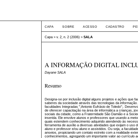
ETIC
CAPA
SOBRE
ACESSO
CADASTRO
PE
Capa
>
v. 2, n. 2 (2006)
>
SALA
A INFORMAÇÃO DIGITAL INC
Dayane SALA
Resumo
Designa-se por inclusão digital alguns projetos e ações que f
saberes da sociedade através das tecnologias da informação. 
faculdades Integradas ";Antonio Eufrásio de Toledo";. Desenvo
de oferecer capacitação na área de informática a crianças, jo
sociais da cidade, como a Fraternidade São Damião e a Socie
inserida. Ele envolve alunos e professores que usando a meto
quais estendem conhecimento adquirido atendendo às necessi
ferramenta de auxílio a diversas atividades que exijam o uso 
aluno e professor e/ou aluno e assistidos. Ou seja, a facul
anseios, propiciando um contato estreito com a realidade ext
conhecimentos, agregando um importante valor ao currículo ac