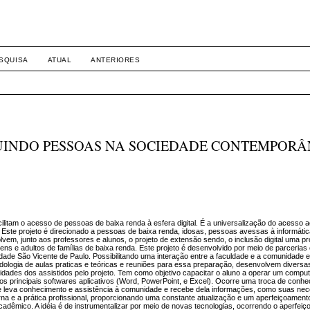
SQUISA
ATUAL
ANTERIORES
LUINDO PESSOAS NA SOCIEDADE CONTEMPOR
acilitam o acesso de pessoas de baixa renda à esfera digital. É a universalização do acesso 
Este projeto é direcionado a pessoas de baixa renda, idosas, pessoas avessas à informátic
lvem, junto aos professores e alunos, o projeto de extensão sendo, o inclusão digital uma p
vens e adultos de famílias de baixa renda. Este projeto é desenvolvido por meio de parceria
dade São Vicente de Paulo. Possibilitando uma interação entre a faculdade e a comunidade 
dologia de aulas praticas e teóricas e reuniões para essa preparação, desenvolvem diversa
dades dos assistidos pelo projeto. Tem como objetivo capacitar o aluno a operar um comp
dos principais softwares aplicativos (Word, PowerPoint, e Excel). Ocorre uma troca de conhe
dade leva conhecimento e assistência à comunidade e recebe dela informações, como suas ne
erna e a prática profissional, proporcionando uma constante atualização e um aperfeiçoament
adêmico. A idéia é de instrumentalizar por meio de novas tecnologias, ocorrendo o aperfei