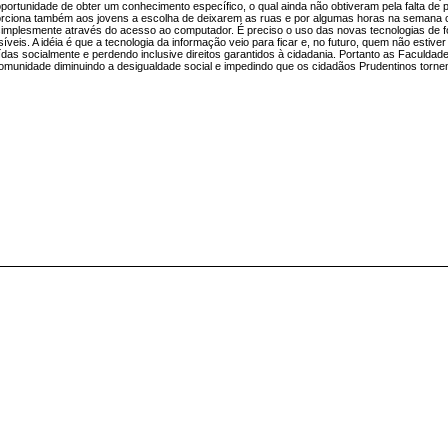
oportunidade de obter um conhecimento específico, o qual ainda não obtiveram pela falta de p
oporciona também aos jovens a escolha de deixarem as ruas e por algumas horas na semana 
á simplesmente através do acesso ao computador. É preciso o uso das novas tecnologias de 
is. A idéia é que a tecnologia da informação veio para ficar e, no futuro, quem não estiver 
ídas socialmente e perdendo inclusive direitos garantidos à cidadania. Portanto as Faculdade
comunidade diminuindo a desigualdade social e impedindo que os cidadãos Prudentinos torn