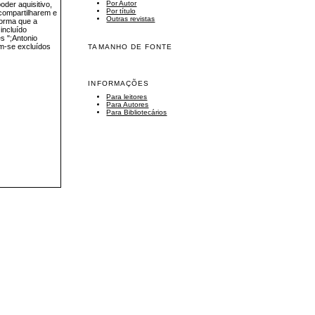
Por Autor
oder aquisitivo,
Por título
compartilharem e
Outras revistas
forma que a
incluído
s ";Antonio
em-se excluídos
TAMANHO DE FONTE
INFORMAÇÕES
Para leitores
Para Autores
Para Bibliotecários