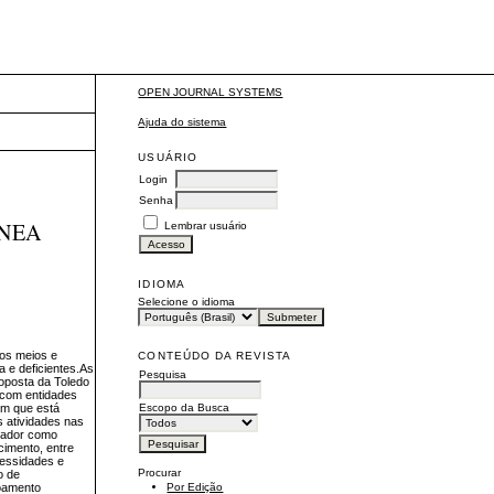
OPEN JOURNAL SYSTEMS
Ajuda do sistema
USUÁRIO
Login
Senha
ÂNEA
Lembrar usuário
IDIOMA
Selecione o idioma
aos meios e
CONTEÚDO DA REVISTA
a e deficientes.As
Pesquisa
roposta da Toledo
s com entidades
Escopo da Busca
em que está
s atividades nas
utador como
cimento, entre
cessidades e
Procurar
o de
çoamento
Por Edição