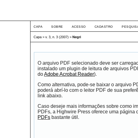
ETIC
CAPA
SOBRE
ACESSO
CADASTRO
PESQUIS
Capa
>
v. 3, n. 3 (2007)
>
Negri
O arquivo PDF selecionado deve ser carrega
instalado um plugin de leitura de arquivos P
do
Adobe Acrobat Reader
).
Como alternativa, pode-se baixar o arquivo 
poderá abrí-lo com o leitor PDF de sua prefer
link abaixo.
Caso deseje mais informações sobre como impr
PDFs, a Highwire Press oferece uma página
PDFs
bastante útil.