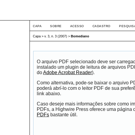
ETIC
CAPA
SOBRE
ACESSO
CADASTRO
PESQUIS
Capa
>
v. 3, n. 3 (2007)
>
Bomediano
O arquivo PDF selecionado deve ser carrega
instalado um plugin de leitura de arquivos P
do
Adobe Acrobat Reader
).
Como alternativa, pode-se baixar o arquivo 
poderá abrí-lo com o leitor PDF de sua prefer
link abaixo.
Caso deseje mais informações sobre como impr
PDFs, a Highwire Press oferece uma página
PDFs
bastante útil.