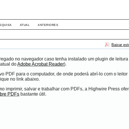
SQUISA
ATUAL
ANTERIORES
Baixar es
egado no navegador caso tenha instalado um plugin de leitura
atual do
Adobe Acrobat Reader
).
ivo PDF para o computador, de onde poderá abrí-lo com o leito
ique no link abaixo.
 imprimir, salvar e trabalhar com PDFs, a Highwire Press ofe
obre PDFs
bastante útil.