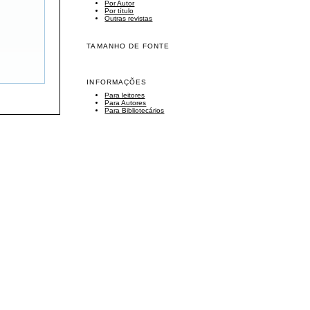
Por Autor
Por título
Outras revistas
TAMANHO DE FONTE
INFORMAÇÕES
Para leitores
Para Autores
Para Bibliotecários