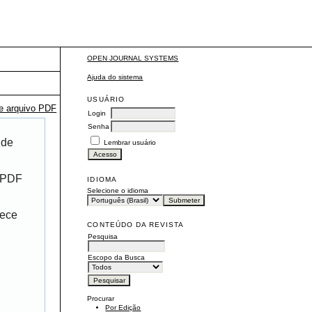
OPEN JOURNAL SYSTEMS
Ajuda do sistema
USUÁRIO
te arquivo PDF
Login
Senha
 de
Lembrar usuário
r PDF
IDIOMA
Selecione o idioma
rece
CONTEÚDO DA REVISTA
Pesquisa
Escopo da Busca
Procurar
Por Edição