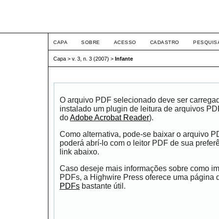
ETIC
CAPA
SOBRE
ACESSO
CADASTRO
PESQUIS
Capa
>
v. 3, n. 3 (2007)
>
Infante
O arquivo PDF selecionado deve ser carrega
instalado um plugin de leitura de arquivos P
do
Adobe Acrobat Reader
).
Como alternativa, pode-se baixar o arquivo 
poderá abrí-lo com o leitor PDF de sua prefer
link abaixo.
Caso deseje mais informações sobre como impr
PDFs, a Highwire Press oferece uma página
PDFs
bastante útil.