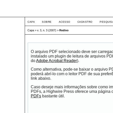
ETIC
CAPA
SOBRE
ACESSO
CADASTRO
PESQUIS
Capa
>
v. 3, n. 3 (2007)
>
Redivo
O arquivo PDF selecionado deve ser carrega
instalado um plugin de leitura de arquivos P
do
Adobe Acrobat Reader
).
Como alternativa, pode-se baixar o arquivo 
poderá abrí-lo com o leitor PDF de sua prefer
link abaixo.
Caso deseje mais informações sobre como impr
PDFs, a Highwire Press oferece uma página
PDFs
bastante útil.