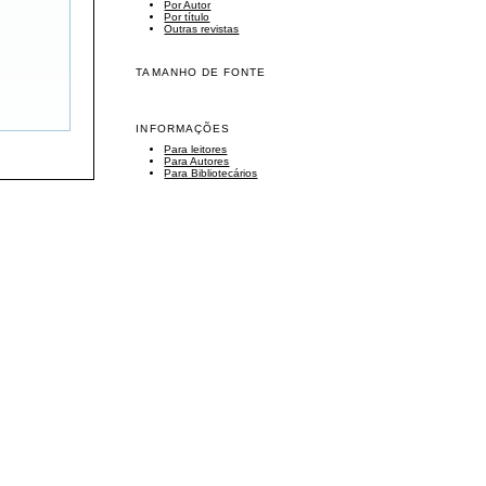
Por Autor
Por título
Outras revistas
TAMANHO DE FONTE
INFORMAÇÕES
Para leitores
Para Autores
Para Bibliotecários