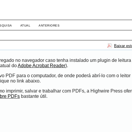
SQUISA
ATUAL
ANTERIORES
Baixar es
egado no navegador caso tenha instalado um plugin de leitura
atual do
Adobe Acrobat Reader
).
ivo PDF para o computador, de onde poderá abrí-lo com o leito
ique no link abaixo.
 imprimir, salvar e trabalhar com PDFs, a Highwire Press ofe
obre PDFs
bastante útil.