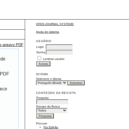
OPEN JOURNAL SYSTEMS
Ajuda do sistema
USUÁRIO
te arquivo PDF
Login
Senha
 de
Lembrar usuário
r PDF
IDIOMA
Selecione o idioma
rece
CONTEÚDO DA REVISTA
Pesquisa
Escopo da Busca
Procurar
Por Edição