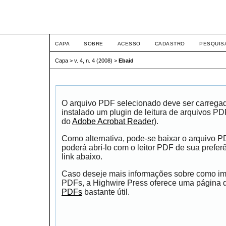
ETIC
CAPA
SOBRE
ACESSO
CADASTRO
PESQUIS
Capa
>
v. 4, n. 4 (2008)
>
Ebaid
O arquivo PDF selecionado deve ser carrega
instalado um plugin de leitura de arquivos P
do
Adobe Acrobat Reader
).
Como alternativa, pode-se baixar o arquivo 
poderá abrí-lo com o leitor PDF de sua prefer
link abaixo.
Caso deseje mais informações sobre como impr
PDFs, a Highwire Press oferece uma página
PDFs
bastante útil.