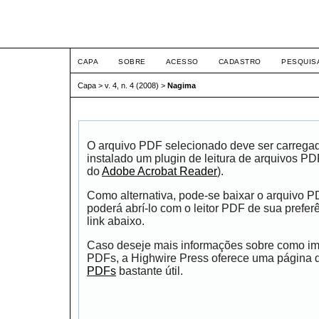
ETIC
CAPA
SOBRE
ACESSO
CADASTRO
PESQUIS
Capa
>
v. 4, n. 4 (2008)
>
Nagima
O arquivo PDF selecionado deve ser carrega
instalado um plugin de leitura de arquivos P
do
Adobe Acrobat Reader
).
Como alternativa, pode-se baixar o arquivo 
poderá abrí-lo com o leitor PDF de sua prefer
link abaixo.
Caso deseje mais informações sobre como impr
PDFs, a Highwire Press oferece uma página
PDFs
bastante útil.