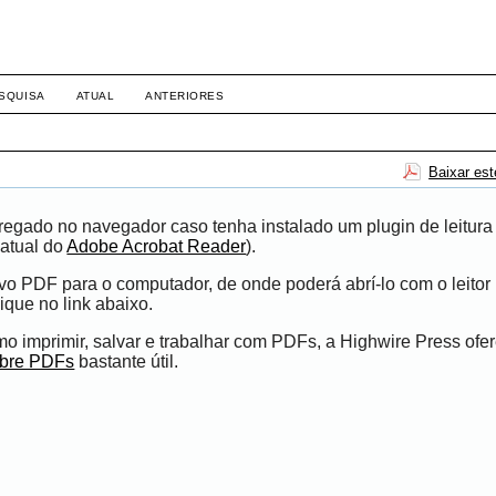
SQUISA
ATUAL
ANTERIORES
Baixar es
egado no navegador caso tenha instalado um plugin de leitura
atual do
Adobe Acrobat Reader
).
ivo PDF para o computador, de onde poderá abrí-lo com o leito
ique no link abaixo.
 imprimir, salvar e trabalhar com PDFs, a Highwire Press ofe
obre PDFs
bastante útil.