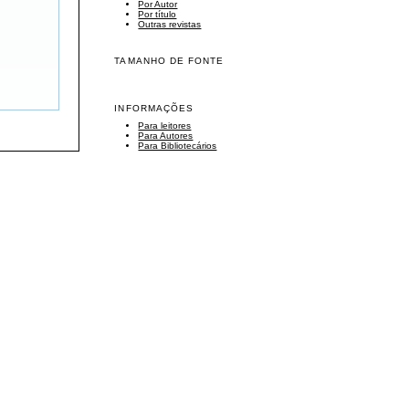
Por Autor
Por título
Outras revistas
TAMANHO DE FONTE
INFORMAÇÕES
Para leitores
Para Autores
Para Bibliotecários