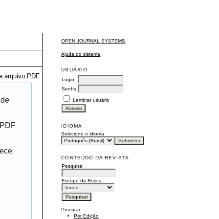
OPEN JOURNAL SYSTEMS
Ajuda do sistema
USUÁRIO
te arquivo PDF
Login
Senha
 de
Lembrar usuário
r PDF
IDIOMA
Selecione o idioma
rece
CONTEÚDO DA REVISTA
Pesquisa
Escopo da Busca
Procurar
Por Edição