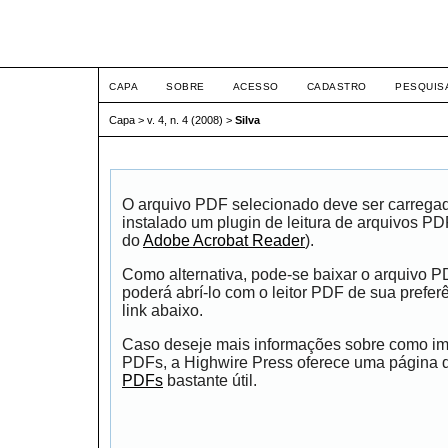
ETIC
CAPA
SOBRE
ACESSO
CADASTRO
PESQUIS
Capa
>
v. 4, n. 4 (2008)
>
Silva
O arquivo PDF selecionado deve ser carrega
instalado um plugin de leitura de arquivos P
do
Adobe Acrobat Reader
).
Como alternativa, pode-se baixar o arquivo 
poderá abrí-lo com o leitor PDF de sua prefer
link abaixo.
Caso deseje mais informações sobre como impr
PDFs, a Highwire Press oferece uma página
PDFs
bastante útil.