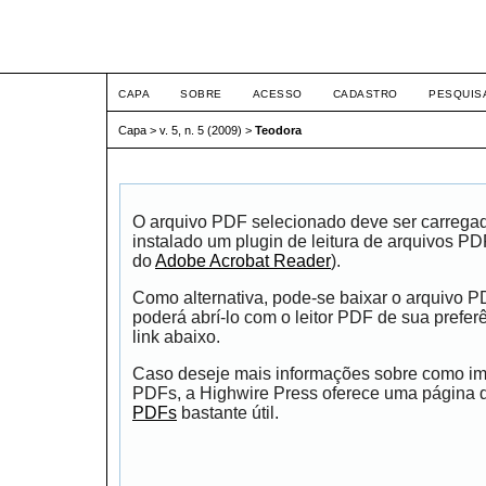
ETIC
CAPA
SOBRE
ACESSO
CADASTRO
PESQUIS
Capa
>
v. 5, n. 5 (2009)
>
Teodora
O arquivo PDF selecionado deve ser carrega
instalado um plugin de leitura de arquivos P
do
Adobe Acrobat Reader
).
Como alternativa, pode-se baixar o arquivo 
poderá abrí-lo com o leitor PDF de sua prefer
link abaixo.
Caso deseje mais informações sobre como impr
PDFs, a Highwire Press oferece uma página
PDFs
bastante útil.