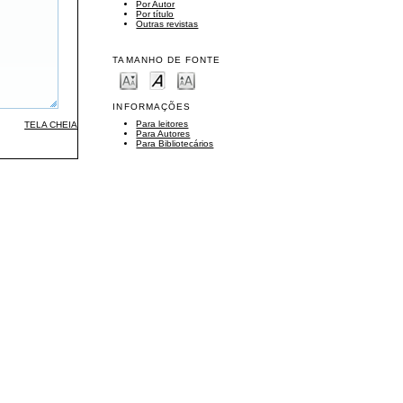
Por Autor
Por título
Outras revistas
TAMANHO DE FONTE
INFORMAÇÕES
Para leitores
TELA CHEIA
Para Autores
Para Bibliotecários