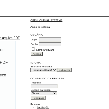
OPEN JOURNAL SYSTEMS
Ajuda do sistema
USUÁRIO
te arquivo PDF
Login
Senha
 de
Lembrar usuário
r PDF
IDIOMA
Selecione o idioma
rece
CONTEÚDO DA REVISTA
Pesquisa
Escopo da Busca
Procurar
Por Edição