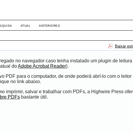
SQUISA
ATUAL
ANTERIORES
Baixar es
egado no navegador caso tenha instalado um plugin de leitura
atual do
Adobe Acrobat Reader
).
ivo PDF para o computador, de onde poderá abrí-lo com o leito
ique no link abaixo.
 imprimir, salvar e trabalhar com PDFs, a Highwire Press ofe
obre PDFs
bastante útil.