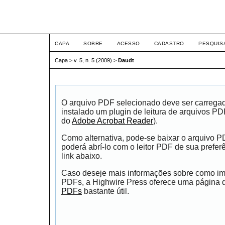
ETIC
CAPA
SOBRE
ACESSO
CADASTRO
PESQUIS
Capa
>
v. 5, n. 5 (2009)
>
Daudt
O arquivo PDF selecionado deve ser carrega
instalado um plugin de leitura de arquivos P
do
Adobe Acrobat Reader
).
Como alternativa, pode-se baixar o arquivo 
poderá abrí-lo com o leitor PDF de sua prefer
link abaixo.
Caso deseje mais informações sobre como impr
PDFs, a Highwire Press oferece uma página
PDFs
bastante útil.