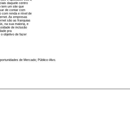
ciais daquele centro
 tem um site que
sar de contar com
o com renda e nível de
nternet. As empresas
ernet são as franquias
is, na sua maioria, e
ssidade de inclusão
dade pra
o objetivo de fazer
Oportunidades de Mercado; Público-Alvo.