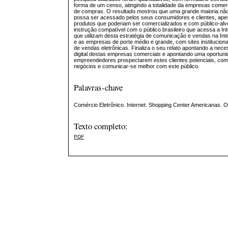
forma de um censo, atingindo a totalidade da empresas comer
de compras. O resultado mostrou que uma grande maioria não
possa ser acessado pelos seus consumidores e clientes, ape
produtos que poderiam ser comercializados e com público-alv
instrução compatível com o público brasileiro que acessa a I
que utilizam desta estratégia de comunicação e vendas na Int
e as empresas de porte médio e grande, com sites instituciona
de vendas eletrônicas. Finaliza o seu relato apontando a nece
digital destas empresas comerciais e apontando uma oportuni
empreendedores prospectarem estes clientes potenciais, com 
negócios e comunicar-se melhor com este público.
Palavras-chave
Comércio Eletrônico. Internet. Shopping Center Americanas. 
Texto completo:
PDF