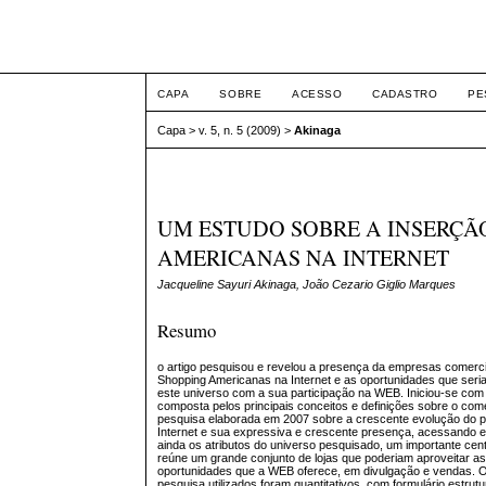
ETIC
CAPA
SOBRE
ACESSO
CADASTRO
PE
Capa
>
v. 5, n. 5 (2009)
>
Akinaga
UM ESTUDO SOBRE A INSERÇÃ
AMERICANAS NA INTERNET
Jacqueline Sayuri Akinaga, João Cezario Giglio Marques
Resumo
o artigo pesquisou e revelou a presença da empresas comerci
Shopping Americanas na Internet e as oportunidades que seri
este universo com a sua participação na WEB. Iniciou-se com
composta pelos principais conceitos e definições sobre o com
pesquisa elaborada em 2007 sobre a crescente evolução do púb
Internet e sua expressiva e crescente presença, acessando
ainda os atributos do universo pesquisado, um importante ce
reúne um grande conjunto de lojas que poderiam aproveitar a
oportunidades que a WEB oferece, em divulgação e vendas. 
pesquisa utilizados foram quantitativos, com formulário estrut