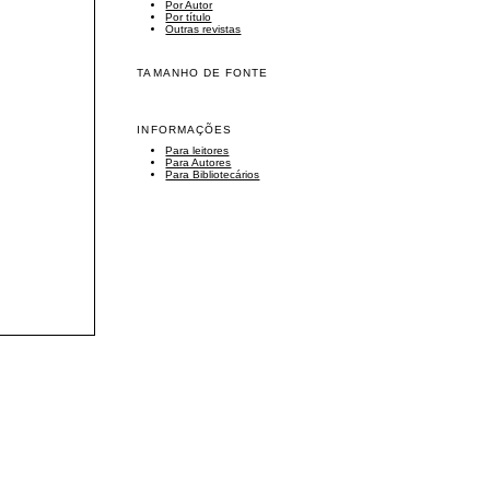
Por Autor
Por título
Outras revistas
TAMANHO DE FONTE
INFORMAÇÕES
Para leitores
Para Autores
Para Bibliotecários