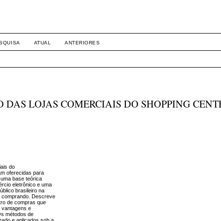
SQUISA
ATUAL
ANTERIORES
O DAS LOJAS COMERCIAIS DO SHOPPING CENT
ais do
am oferecidas para
 uma base teórica
ércio eletrônico e uma
lico brasileiro na
 e comprando. Descreve
ntro de compras que
s vantagens e
Os métodos de
urado e aplicados sob a