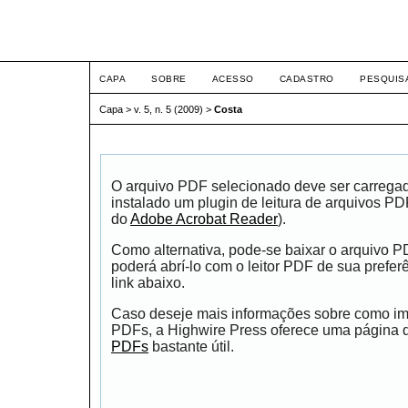
ETIC
CAPA
SOBRE
ACESSO
CADASTRO
PESQUIS
Capa
>
v. 5, n. 5 (2009)
>
Costa
O arquivo PDF selecionado deve ser carrega
instalado um plugin de leitura de arquivos P
do
Adobe Acrobat Reader
).
Como alternativa, pode-se baixar o arquivo 
poderá abrí-lo com o leitor PDF de sua prefer
link abaixo.
Caso deseje mais informações sobre como impr
PDFs, a Highwire Press oferece uma página
PDFs
bastante útil.