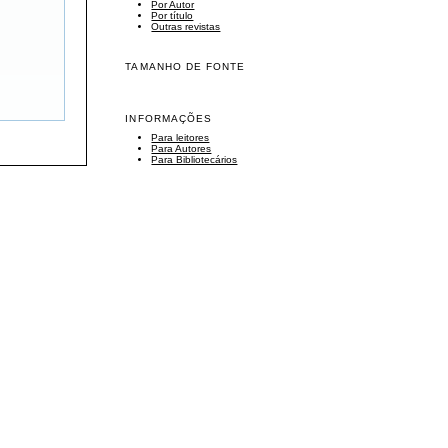
Por Autor
Por título
Outras revistas
TAMANHO DE FONTE
INFORMAÇÕES
Para leitores
Para Autores
Para Bibliotecários