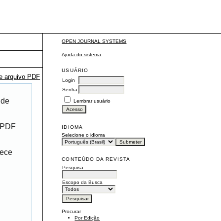
OPEN JOURNAL SYSTEMS
Ajuda do sistema
USUÁRIO
te arquivo PDF
Login
Senha
 de
Lembrar usuário
r PDF
IDIOMA
Selecione o idioma
rece
CONTEÚDO DA REVISTA
Pesquisa
Escopo da Busca
Procurar
Por Edição