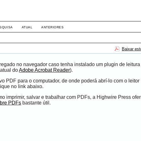
SQUISA
ATUAL
ANTERIORES
Baixar es
egado no navegador caso tenha instalado um plugin de leitura
atual do
Adobe Acrobat Reader
).
ivo PDF para o computador, de onde poderá abrí-lo com o leito
ique no link abaixo.
 imprimir, salvar e trabalhar com PDFs, a Highwire Press ofe
obre PDFs
bastante útil.