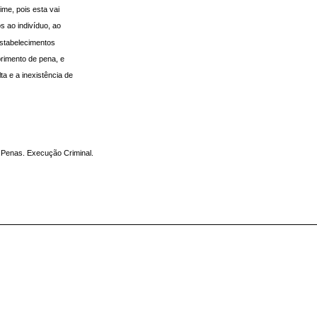
ime, pois esta vai
s ao indivíduo, ao
estabelecimentos
rimento de pena, e
ta e a inexistência de
.Penas. Execução Criminal.