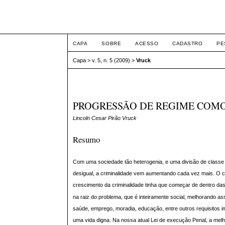
ETIC
CAPA
SOBRE
ACESSO
CADASTRO
PE
Capa
>
v. 5, n. 5 (2009)
>
Vruck
PROGRESSÃO DE REGIME COM
Lincoln Cesar Pirão Vruck
Resumo
Com uma sociedade tão heterogenia, e uma divisão de classe 
desigual, a criminalidade vem aumentando cada vez mais. O 
crescimento da criminalidade tinha que começar de dentro da
na raiz do problema, que é inteiramente social, melhorando 
saúde, emprego, moradia, educação, entre outros requisitos i
uma vida digna. Na nossa atual Lei de execução Penal, a mel