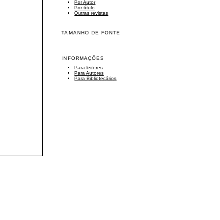
Por Autor
Por título
Outras revistas
TAMANHO DE FONTE
INFORMAÇÕES
Para leitores
Para Autores
Para Bibliotecários