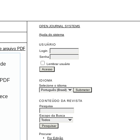
OPEN JOURNAL SYSTEMS
Ajuda do sistema
USUÁRIO
te arquivo PDF
Login
Senha
 de
Lembrar usuário
r PDF
IDIOMA
Selecione o idioma
rece
CONTEÚDO DA REVISTA
Pesquisa
Escopo da Busca
Procurar
Por Edição