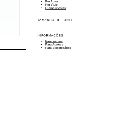
Por Autor
Por título
Outras revistas
TAMANHO DE FONTE
INFORMAÇÕES
Para leitores
Para Autores
Para Bibliotecários