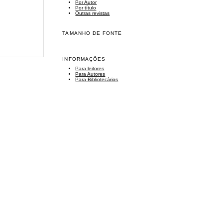
Por Autor
Por título
Outras revistas
TAMANHO DE FONTE
INFORMAÇÕES
Para leitores
Para Autores
Para Bibliotecários