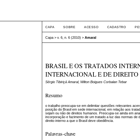
ETIC
CAPA
SOBRE
ACESSO
CADASTRO
PE
Capa
>
v. 6, n. 6 (2010)
>
Amaral
BRASIL E OS TRATADOS INTER
INTERNACIONAL E DE DIREITO
Sérgio Tibiriçá Amaral, Wilton Boigues Corbalan Tebar
Resumo
o trabalho preocupa-se em delimitar questões relevantes ace
posição do Brasil em sede internacional, em relação aos tratad
sejam ou não de direitos humanos. Preocupa-se ainda em anal
incorporação e fazimento de um tratado a luz das normas de dir
direito interno a que o Brasil deve obediência.
Palavras-chave