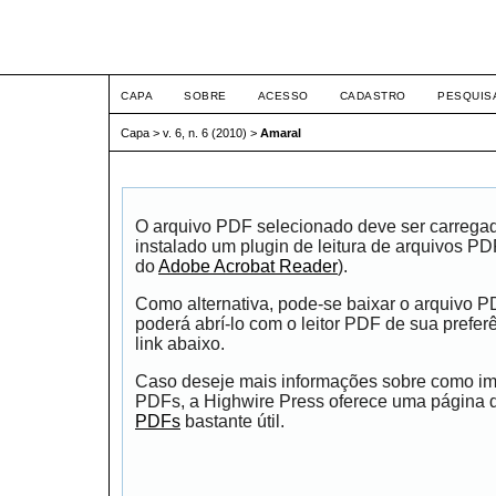
ETIC
CAPA
SOBRE
ACESSO
CADASTRO
PESQUIS
Capa
>
v. 6, n. 6 (2010)
>
Amaral
O arquivo PDF selecionado deve ser carrega
instalado um plugin de leitura de arquivos P
do
Adobe Acrobat Reader
).
Como alternativa, pode-se baixar o arquivo 
poderá abrí-lo com o leitor PDF de sua prefer
link abaixo.
Caso deseje mais informações sobre como impr
PDFs, a Highwire Press oferece uma página
PDFs
bastante útil.