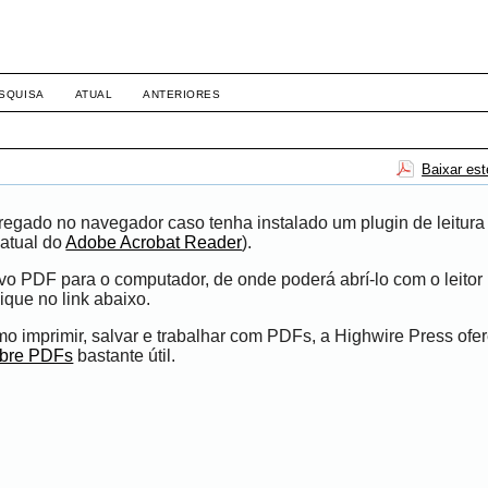
SQUISA
ATUAL
ANTERIORES
Baixar es
egado no navegador caso tenha instalado um plugin de leitura
atual do
Adobe Acrobat Reader
).
ivo PDF para o computador, de onde poderá abrí-lo com o leito
ique no link abaixo.
 imprimir, salvar e trabalhar com PDFs, a Highwire Press ofe
obre PDFs
bastante útil.