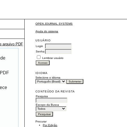
OPEN JOURNAL SYSTEMS
Ajuda do sistema
USUÁRIO
te arquivo PDF
Login
Senha
 de
Lembrar usuário
r PDF
IDIOMA
Selecione o idioma
rece
CONTEÚDO DA REVISTA
Pesquisa
Escopo da Busca
Procurar
Por Edição