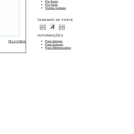
Por Autor
Por título
Outras revistas
TAMANHO DE FONTE
INFORMAÇÕES
Para leitores
TELA CHEIA
Para Autores
Para Bibliotecários