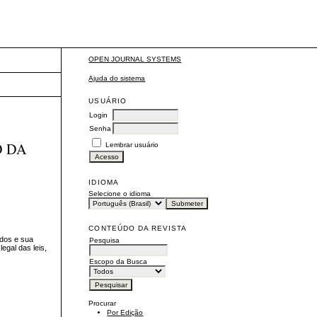
OPEN JOURNAL SYSTEMS
Ajuda do sistema
USUÁRIO
Login
Senha
O DA
Lembrar usuário
IDIOMA
Selecione o idioma
CONTEÚDO DA REVISTA
ados e sua
Pesquisa
egal das leis,
Escopo da Busca
Procurar
Por Edição