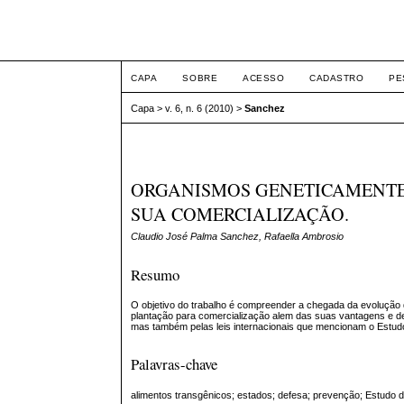
ETIC
CAPA
SOBRE
ACESSO
CADASTRO
PE
Capa
>
v. 6, n. 6 (2010)
>
Sanchez
ORGANISMOS GENETICAMENTE
SUA COMERCIALIZAÇÃO.
Claudio José Palma Sanchez, Rafaella Ambrosio
Resumo
O objetivo do trabalho é compreender a chegada da evolução 
plantação para comercialização alem das suas vantagens e de
mas também pelas leis internacionais que mencionam o Estudo
Palavras-chave
alimentos transgênicos; estados; defesa; prevenção; Estudo d