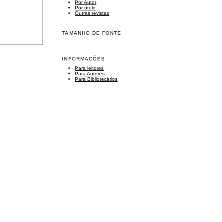
Por Autor
Por título
Outras revistas
TAMANHO DE FONTE
INFORMAÇÕES
Para leitores
Para Autores
Para Bibliotecários