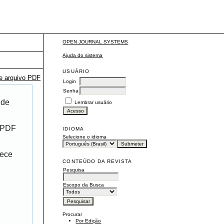
OPEN JOURNAL SYSTEMS
Ajuda do sistema
USUÁRIO
te arquivo PDF
Login
Senha
 de
Lembrar usuário
r PDF
IDIOMA
Selecione o idioma
rece
CONTEÚDO DA REVISTA
Pesquisa
Escopo da Busca
Procurar
Por Edição