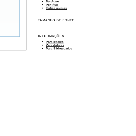
Por Autor
Por título
Outras revistas
TAMANHO DE FONTE
INFORMAÇÕES
Para leitores
Para Autores
Para Bibliotecários