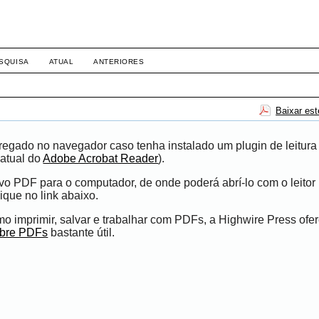
SQUISA
ATUAL
ANTERIORES
Baixar es
egado no navegador caso tenha instalado um plugin de leitura
atual do
Adobe Acrobat Reader
).
ivo PDF para o computador, de onde poderá abrí-lo com o leito
ique no link abaixo.
 imprimir, salvar e trabalhar com PDFs, a Highwire Press ofe
obre PDFs
bastante útil.