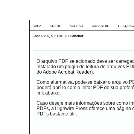
ETIC
CAPA
SOBRE
ACESSO
CADASTRO
PESQUIS
Capa
>
v. 6, n. 6 (2010)
>
Sanchez
O arquivo PDF selecionado deve ser carrega
instalado um plugin de leitura de arquivos P
do
Adobe Acrobat Reader
).
Como alternativa, pode-se baixar o arquivo 
poderá abrí-lo com o leitor PDF de sua prefer
link abaixo.
Caso deseje mais informações sobre como impr
PDFs, a Highwire Press oferece uma página
PDFs
bastante útil.