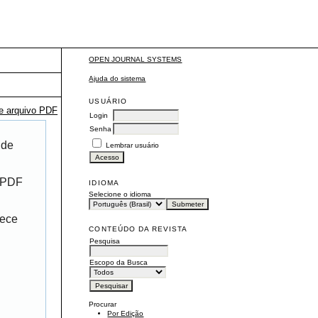
OPEN JOURNAL SYSTEMS
Ajuda do sistema
USUÁRIO
te arquivo PDF
Login
Senha
 de
Lembrar usuário
r PDF
IDIOMA
Selecione o idioma
rece
CONTEÚDO DA REVISTA
Pesquisa
Escopo da Busca
Procurar
Por Edição