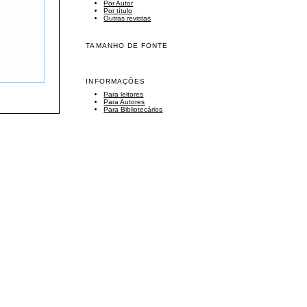
Por Autor
Por título
Outras revistas
TAMANHO DE FONTE
INFORMAÇÕES
Para leitores
Para Autores
Para Bibliotecários