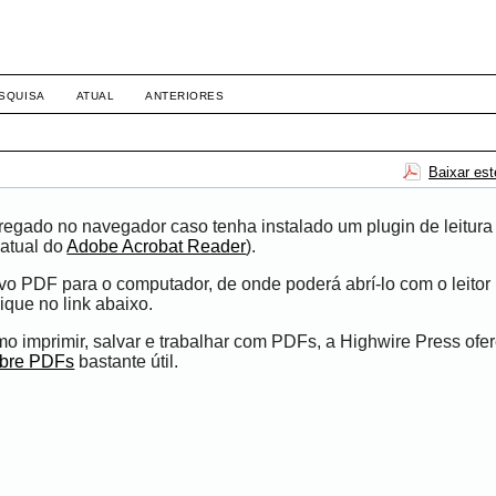
SQUISA
ATUAL
ANTERIORES
Baixar es
egado no navegador caso tenha instalado um plugin de leitura
atual do
Adobe Acrobat Reader
).
ivo PDF para o computador, de onde poderá abrí-lo com o leito
ique no link abaixo.
 imprimir, salvar e trabalhar com PDFs, a Highwire Press ofe
obre PDFs
bastante útil.