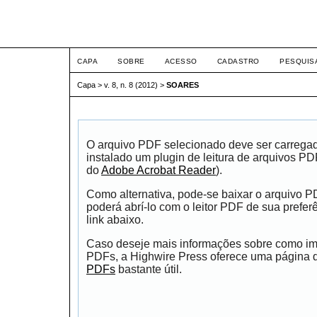
ETIC
CAPA
SOBRE
ACESSO
CADASTRO
PESQUIS
Capa
>
v. 8, n. 8 (2012)
>
SOARES
O arquivo PDF selecionado deve ser carrega
instalado um plugin de leitura de arquivos P
do
Adobe Acrobat Reader
).
Como alternativa, pode-se baixar o arquivo 
poderá abrí-lo com o leitor PDF de sua prefer
link abaixo.
Caso deseje mais informações sobre como impr
PDFs, a Highwire Press oferece uma página
PDFs
bastante útil.