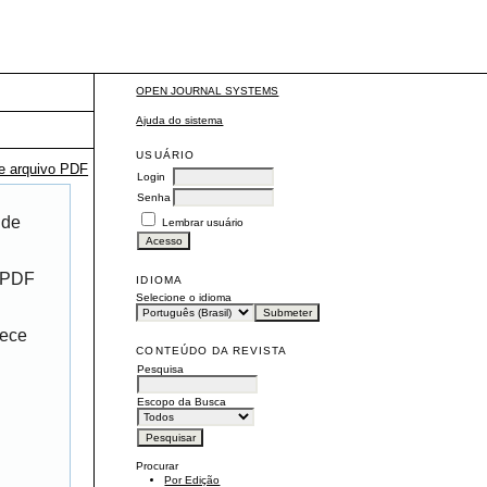
OPEN JOURNAL SYSTEMS
Ajuda do sistema
USUÁRIO
te arquivo PDF
Login
Senha
 de
Lembrar usuário
r PDF
IDIOMA
Selecione o idioma
rece
CONTEÚDO DA REVISTA
Pesquisa
Escopo da Busca
Procurar
Por Edição