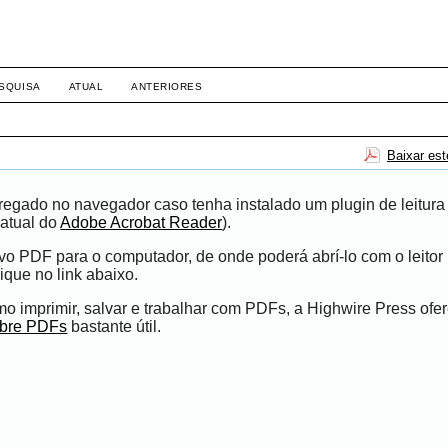
SQUISA
ATUAL
ANTERIORES
Baixar es
egado no navegador caso tenha instalado um plugin de leitura
atual do
Adobe Acrobat Reader
).
ivo PDF para o computador, de onde poderá abrí-lo com o leito
ique no link abaixo.
 imprimir, salvar e trabalhar com PDFs, a Highwire Press ofe
obre PDFs
bastante útil.