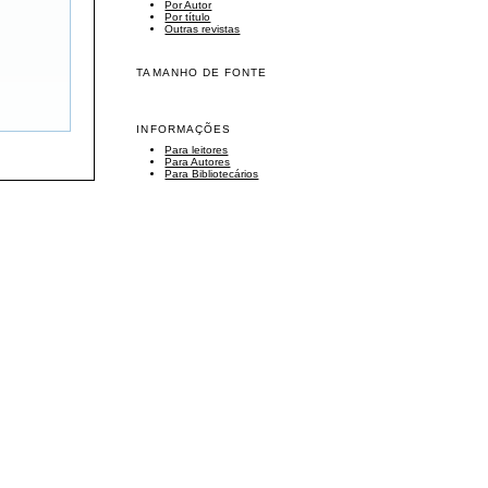
Por Autor
Por título
Outras revistas
TAMANHO DE FONTE
INFORMAÇÕES
Para leitores
Para Autores
Para Bibliotecários