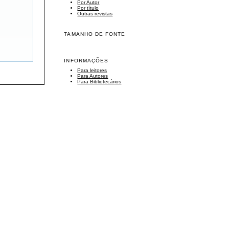
Por Autor
Por título
Outras revistas
TAMANHO DE FONTE
INFORMAÇÕES
Para leitores
Para Autores
Para Bibliotecários