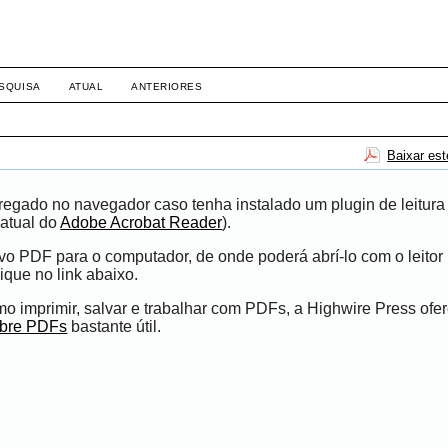
SQUISA
ATUAL
ANTERIORES
Baixar es
egado no navegador caso tenha instalado um plugin de leitura
atual do
Adobe Acrobat Reader
).
ivo PDF para o computador, de onde poderá abrí-lo com o leito
ique no link abaixo.
 imprimir, salvar e trabalhar com PDFs, a Highwire Press ofe
obre PDFs
bastante útil.