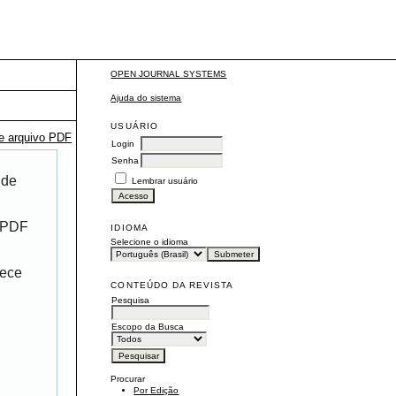
OPEN JOURNAL SYSTEMS
Ajuda do sistema
USUÁRIO
te arquivo PDF
Login
Senha
 de
Lembrar usuário
r PDF
IDIOMA
Selecione o idioma
rece
CONTEÚDO DA REVISTA
Pesquisa
Escopo da Busca
Procurar
Por Edição