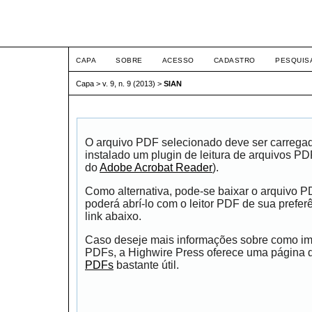
ETIC
CAPA
SOBRE
ACESSO
CADASTRO
PESQUIS
Capa
>
v. 9, n. 9 (2013)
>
SIAN
O arquivo PDF selecionado deve ser carrega
instalado um plugin de leitura de arquivos P
do
Adobe Acrobat Reader
).
Como alternativa, pode-se baixar o arquivo 
poderá abrí-lo com o leitor PDF de sua prefer
link abaixo.
Caso deseje mais informações sobre como impr
PDFs, a Highwire Press oferece uma página
PDFs
bastante útil.