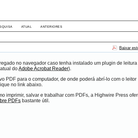
SQUISA
ATUAL
ANTERIORES
Baixar es
egado no navegador caso tenha instalado um plugin de leitura
atual do
Adobe Acrobat Reader
).
ivo PDF para o computador, de onde poderá abrí-lo com o leito
ique no link abaixo.
 imprimir, salvar e trabalhar com PDFs, a Highwire Press ofe
obre PDFs
bastante útil.