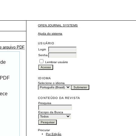
OPEN JOURNAL SYSTEMS
Ajuda do sistema
USUÁRIO
te arquivo PDF
Login
Senha
 de
Lembrar usuário
r PDF
IDIOMA
Selecione o idioma
rece
CONTEÚDO DA REVISTA
Pesquisa
Escopo da Busca
Procurar
Por Edição