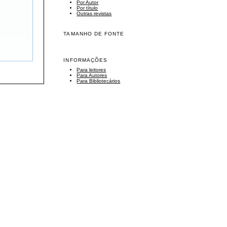
Por Autor
Por título
Outras revistas
TAMANHO DE FONTE
INFORMAÇÕES
Para leitores
Para Autores
Para Bibliotecários