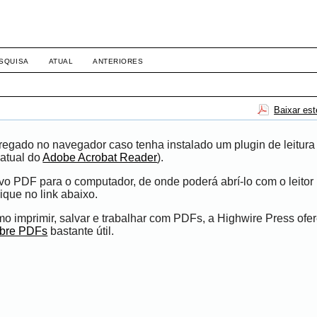
SQUISA
ATUAL
ANTERIORES
Baixar es
egado no navegador caso tenha instalado um plugin de leitura
atual do
Adobe Acrobat Reader
).
ivo PDF para o computador, de onde poderá abrí-lo com o leito
ique no link abaixo.
 imprimir, salvar e trabalhar com PDFs, a Highwire Press ofe
obre PDFs
bastante útil.