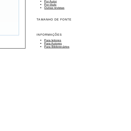
Por Autor
Por título
Outras revistas
TAMANHO DE FONTE
INFORMAÇÕES
Para leitores
Para Autores
Para Bibliotecários