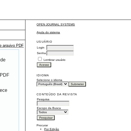
OPEN JOURNAL SYSTEMS
Ajuda do sistema
USUÁRIO
te arquivo PDF
Login
Senha
 de
Lembrar usuário
r PDF
IDIOMA
Selecione o idioma
rece
CONTEÚDO DA REVISTA
Pesquisa
Escopo da Busca
Procurar
Por Edição