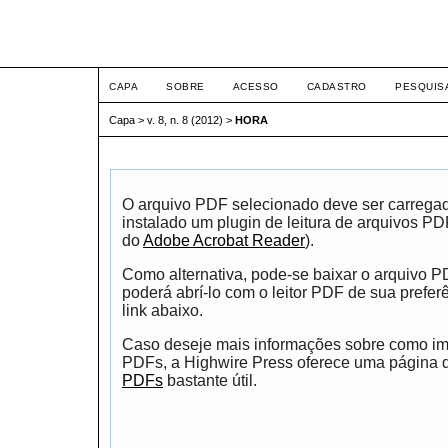
ETIC
CAPA
SOBRE
ACESSO
CADASTRO
PESQUIS
Capa
>
v. 8, n. 8 (2012)
>
HORA
O arquivo PDF selecionado deve ser carrega
instalado um plugin de leitura de arquivos P
do
Adobe Acrobat Reader
).
Como alternativa, pode-se baixar o arquivo 
poderá abrí-lo com o leitor PDF de sua prefer
link abaixo.
Caso deseje mais informações sobre como impr
PDFs, a Highwire Press oferece uma página
PDFs
bastante útil.