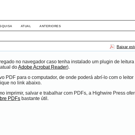
SQUISA
ATUAL
ANTERIORES
Baixar es
egado no navegador caso tenha instalado um plugin de leitura
atual do
Adobe Acrobat Reader
).
ivo PDF para o computador, de onde poderá abrí-lo com o leito
ique no link abaixo.
 imprimir, salvar e trabalhar com PDFs, a Highwire Press ofe
obre PDFs
bastante útil.