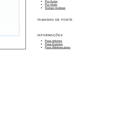
Por Autor
Por título
Outras revistas
TAMANHO DE FONTE
INFORMAÇÕES
Para leitores
Para Autores
Para Bibliotecários