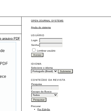
OPEN JOURNAL SYSTEMS
Ajuda do sistema
USUÁRIO
te arquivo PDF
Login
Senha
 de
Lembrar usuário
r PDF
IDIOMA
Selecione o idioma
rece
CONTEÚDO DA REVISTA
Pesquisa
Escopo da Busca
Procurar
Por Edição