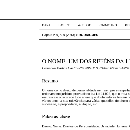
ETIC
CAPA
SOBRE
ACESSO
CADASTRO
PE
Capa
>
v. 9, n. 9 (2013)
>
RODRIGUES
O NOME: UM DOS REFÉNS DA L
Fernanda Martins Castro RODRIGUES, Cleber Affonso ANG
Resumo
O nome como direito de personalidade nem sempre é respeita
ordenamento jurídico, prova disso é a Lei 11.924, que o trata
ilustrativa e obscurece tudo aquilo que doutrinadores tentam 
vários anos: a sua relevância para várias questões do direito 
sucessão, a propriedade, a filiação, etc.
Palavras-chave
Direito. Nome. Direitos de Personalidade. Dignidade Humana. A