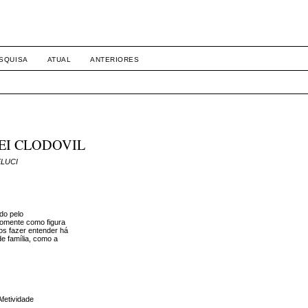
SQUISA
ATUAL
ANTERIORES
EI CLODOVIL
ELUCI
do pelo
 somente como figura
nos fazer entender há
de família, como a
fetividade