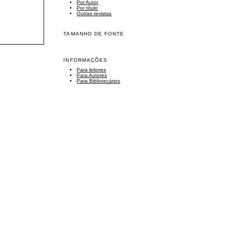
Por Autor
Por título
Outras revistas
TAMANHO DE FONTE
INFORMAÇÕES
Para leitores
Para Autores
Para Bibliotecários