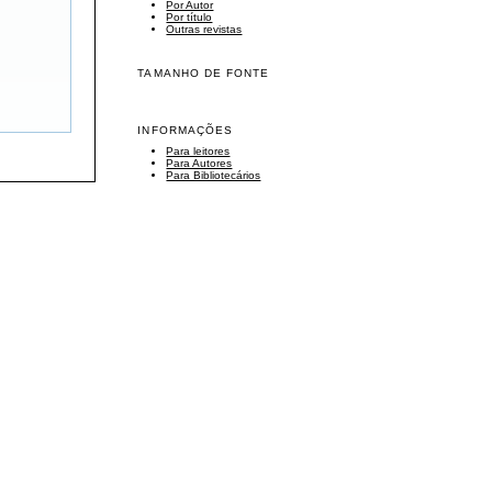
Por Autor
Por título
Outras revistas
TAMANHO DE FONTE
INFORMAÇÕES
Para leitores
Para Autores
Para Bibliotecários