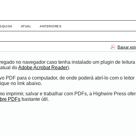
SQUISA
ATUAL
ANTERIORES
Baixar es
egado no navegador caso tenha instalado um plugin de leitura
atual do
Adobe Acrobat Reader
).
ivo PDF para o computador, de onde poderá abrí-lo com o leito
ique no link abaixo.
 imprimir, salvar e trabalhar com PDFs, a Highwire Press ofe
obre PDFs
bastante útil.