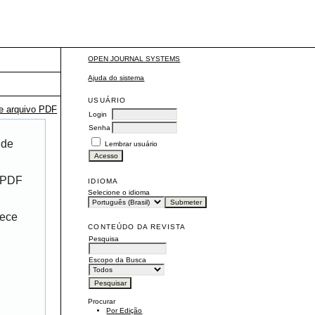
OPEN JOURNAL SYSTEMS
Ajuda do sistema
USUÁRIO
te arquivo PDF
Login
Senha
 de
Lembrar usuário
r PDF
IDIOMA
Selecione o idioma
rece
CONTEÚDO DA REVISTA
Pesquisa
Escopo da Busca
Procurar
Por Edição