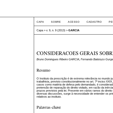
ETIC
CAPA
SOBRE
ACESSO
CADASTRO
PE
Capa
>
v. 9, n. 9 (2013)
>
GARCIA
CONSIDERACOES GERAIS SOBR
Bruno Domingues Ribeiro GARCIA, Fernando Batistuzo Gur
Resumo
O Instituto da prescrição é de extrema relevância no mundo ju
trabalhista, previsto constitucionalmente no art. 7º inciso XXI
casos como matéria de defesa pelo demandado, é considera
pretensão de reparação do direito violado, em razão da inércia 
prazos previstos pela lei. Presente em vários ramos do direito
diversas discussões, surge à necessidade de entender os pri
relativos ao instituto.
Palavras-chave