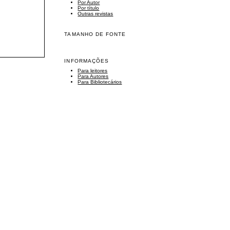
Por Autor
Por título
Outras revistas
TAMANHO DE FONTE
INFORMAÇÕES
Para leitores
Para Autores
Para Bibliotecários