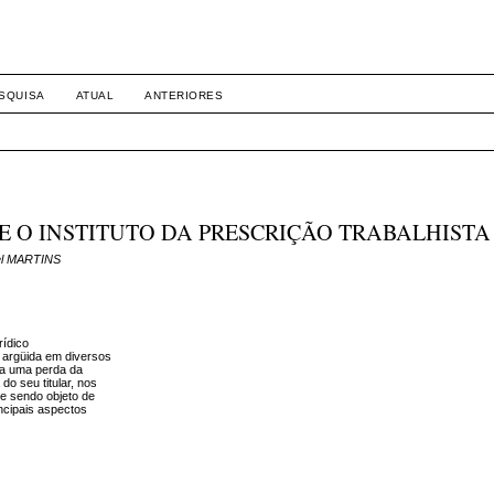
SQUISA
ATUAL
ANTERIORES
E O INSTITUTO DA PRESCRIÇÃO TRABALHISTA
gel MARTINS
rídico
X, argüida em diversos
da uma perda da
do seu titular, nos
 e sendo objeto de
ncipais aspectos