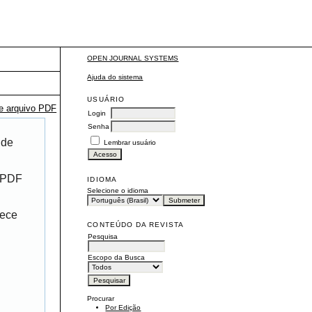
OPEN JOURNAL SYSTEMS
Ajuda do sistema
USUÁRIO
te arquivo PDF
Login
Senha
 de
Lembrar usuário
r PDF
IDIOMA
Selecione o idioma
rece
CONTEÚDO DA REVISTA
Pesquisa
Escopo da Busca
Procurar
Por Edição