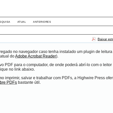
SQUISA
ATUAL
ANTERIORES
Baixar es
egado no navegador caso tenha instalado um plugin de leitura
atual do
Adobe Acrobat Reader
).
ivo PDF para o computador, de onde poderá abrí-lo com o leito
ique no link abaixo.
 imprimir, salvar e trabalhar com PDFs, a Highwire Press ofe
obre PDFs
bastante útil.