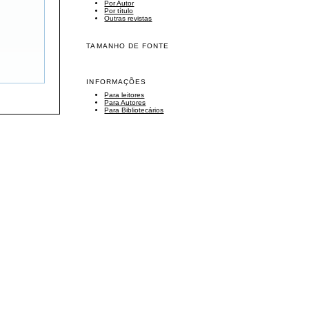
Por Autor
Por título
Outras revistas
TAMANHO DE FONTE
INFORMAÇÕES
Para leitores
Para Autores
Para Bibliotecários