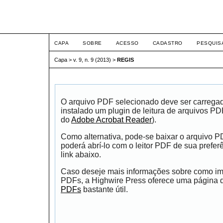
ETIC
CAPA
SOBRE
ACESSO
CADASTRO
PESQUIS
Capa
>
v. 9, n. 9 (2013)
>
REGIS
O arquivo PDF selecionado deve ser carrega
instalado um plugin de leitura de arquivos P
do
Adobe Acrobat Reader
).
Como alternativa, pode-se baixar o arquivo 
poderá abrí-lo com o leitor PDF de sua prefer
link abaixo.
Caso deseje mais informações sobre como impr
PDFs, a Highwire Press oferece uma página
PDFs
bastante útil.