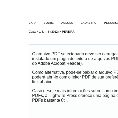
ETIC
CAPA
SOBRE
ACESSO
CADASTRO
PESQUIS
Capa
>
v. 8, n. 8 (2012)
>
PEREIRA
O arquivo PDF selecionado deve ser carrega
instalado um plugin de leitura de arquivos P
do
Adobe Acrobat Reader
).
Como alternativa, pode-se baixar o arquivo 
poderá abrí-lo com o leitor PDF de sua prefer
link abaixo.
Caso deseje mais informações sobre como impr
PDFs, a Highwire Press oferece uma página
PDFs
bastante útil.