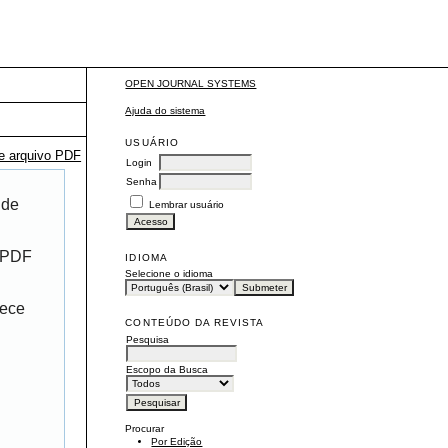
OPEN JOURNAL SYSTEMS
Ajuda do sistema
USUÁRIO
te arquivo PDF
Login
Senha
 de
Lembrar usuário
r PDF
IDIOMA
Selecione o idioma
rece
CONTEÚDO DA REVISTA
Pesquisa
Escopo da Busca
Procurar
Por Edição