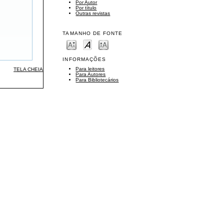
Por Autor
Por título
Outras revistas
TAMANHO DE FONTE
INFORMAÇÕES
Para leitores
TELA CHEIA
Para Autores
Para Bibliotecários