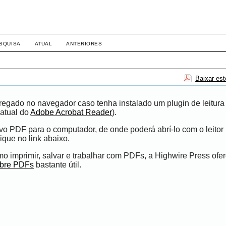
SQUISA
ATUAL
ANTERIORES
Baixar es
egado no navegador caso tenha instalado um plugin de leitura
atual do
Adobe Acrobat Reader
).
ivo PDF para o computador, de onde poderá abrí-lo com o leito
ique no link abaixo.
 imprimir, salvar e trabalhar com PDFs, a Highwire Press ofe
obre PDFs
bastante útil.