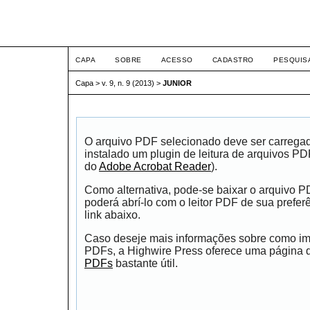
ETIC
CAPA
SOBRE
ACESSO
CADASTRO
PESQUIS
Capa
>
v. 9, n. 9 (2013)
>
JUNIOR
O arquivo PDF selecionado deve ser carrega
instalado um plugin de leitura de arquivos P
do
Adobe Acrobat Reader
).
Como alternativa, pode-se baixar o arquivo 
poderá abrí-lo com o leitor PDF de sua prefer
link abaixo.
Caso deseje mais informações sobre como impr
PDFs, a Highwire Press oferece uma página
PDFs
bastante útil.