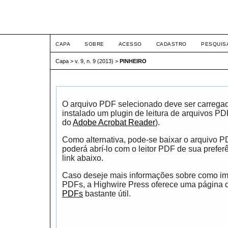
ETIC
CAPA
SOBRE
ACESSO
CADASTRO
PESQUIS
Capa
>
v. 9, n. 9 (2013)
>
PINHEIRO
O arquivo PDF selecionado deve ser carrega
instalado um plugin de leitura de arquivos P
do
Adobe Acrobat Reader
).
Como alternativa, pode-se baixar o arquivo 
poderá abrí-lo com o leitor PDF de sua prefer
link abaixo.
Caso deseje mais informações sobre como impr
PDFs, a Highwire Press oferece uma página
PDFs
bastante útil.