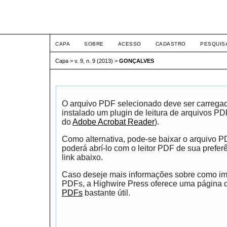
ETIC
CAPA
SOBRE
ACESSO
CADASTRO
PESQUIS
Capa
>
v. 9, n. 9 (2013)
>
GONÇALVES
O arquivo PDF selecionado deve ser carrega
instalado um plugin de leitura de arquivos P
do
Adobe Acrobat Reader
).
Como alternativa, pode-se baixar o arquivo 
poderá abrí-lo com o leitor PDF de sua prefer
link abaixo.
Caso deseje mais informações sobre como impr
PDFs, a Highwire Press oferece uma página
PDFs
bastante útil.