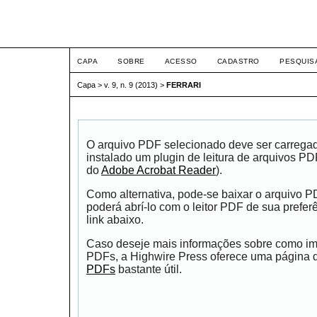
ETIC
CAPA
SOBRE
ACESSO
CADASTRO
PESQUIS
Capa
>
v. 9, n. 9 (2013)
>
FERRARI
O arquivo PDF selecionado deve ser carrega
instalado um plugin de leitura de arquivos P
do
Adobe Acrobat Reader
).
Como alternativa, pode-se baixar o arquivo 
poderá abrí-lo com o leitor PDF de sua prefer
link abaixo.
Caso deseje mais informações sobre como impr
PDFs, a Highwire Press oferece uma página
PDFs
bastante útil.