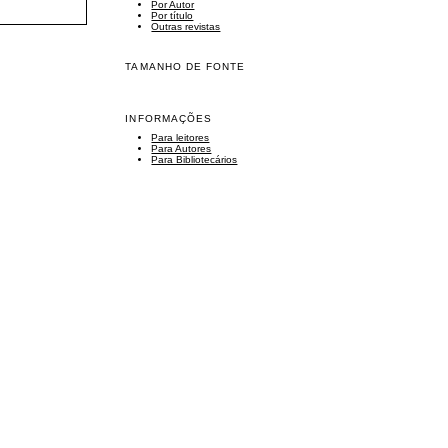
Por Autor
Por título
Outras revistas
TAMANHO DE FONTE
INFORMAÇÕES
Para leitores
Para Autores
Para Bibliotecários