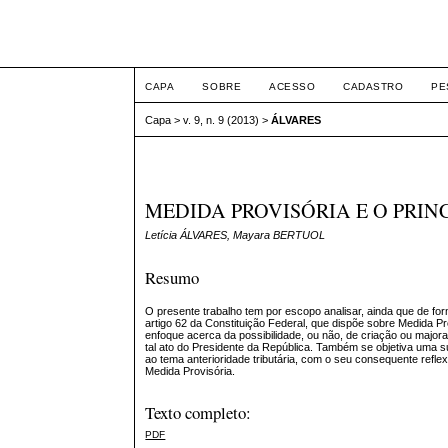
ETIC
CAPA
SOBRE
ACESSO
CADASTRO
PE
Capa
>
v. 9, n. 9 (2013)
>
ÁLVARES
MEDIDA PROVISÓRIA E O PRIN
Letícia ÁLVARES, Mayara BERTUOL
Resumo
O presente trabalho tem por escopo analisar, ainda que de fo
artigo 62 da Constituição Federal, que dispõe sobre Medida Pr
enfoque acerca da possibilidade, ou não, de criação ou majora
tal ato do Presidente da República. Também se objetiva uma s
ao tema anterioridade tributária, com o seu consequente refl
Medida Provisória.
Texto completo:
PDF