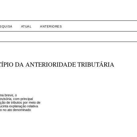
SQUISA
ATUAL
ANTERIORES
CÍPIO DA ANTERIORIDADE TRIBUTÁRIA
rma breve, o
ovisória, com principal
ção de tributos por meio de
ucinta explanação relativa
exo no ato denominado