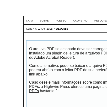
ETIC
CAPA
SOBRE
ACESSO
CADASTRO
PESQUIS
Capa
>
v. 9, n. 9 (2013)
>
ÁLVARES
O arquivo PDF selecionado deve ser carrega
instalado um plugin de leitura de arquivos P
do
Adobe Acrobat Reader
).
Como alternativa, pode-se baixar o arquivo 
poderá abrí-lo com o leitor PDF de sua prefer
link abaixo.
Caso deseje mais informações sobre como impr
PDFs, a Highwire Press oferece uma página
PDFs
bastante útil.