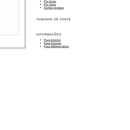
Por Autor
Por título
Outras revistas
TAMANHO DE FONTE
INFORMAÇÕES
Para leitores
Para Autores
Para Bibliotecários