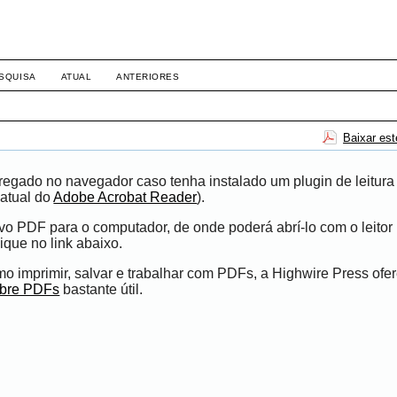
SQUISA
ATUAL
ANTERIORES
Baixar es
egado no navegador caso tenha instalado um plugin de leitura
atual do
Adobe Acrobat Reader
).
ivo PDF para o computador, de onde poderá abrí-lo com o leito
ique no link abaixo.
 imprimir, salvar e trabalhar com PDFs, a Highwire Press ofe
obre PDFs
bastante útil.