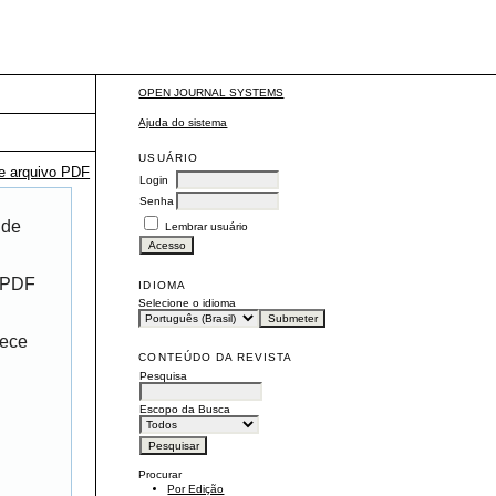
OPEN JOURNAL SYSTEMS
Ajuda do sistema
USUÁRIO
te arquivo PDF
Login
Senha
 de
Lembrar usuário
r PDF
IDIOMA
Selecione o idioma
rece
CONTEÚDO DA REVISTA
Pesquisa
Escopo da Busca
Procurar
Por Edição