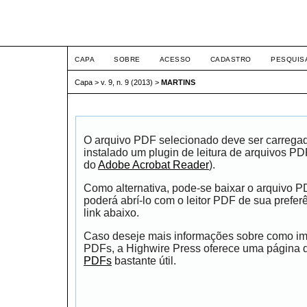
ETIC
CAPA
SOBRE
ACESSO
CADASTRO
PESQUIS
Capa
>
v. 9, n. 9 (2013)
>
MARTINS
O arquivo PDF selecionado deve ser carrega
instalado um plugin de leitura de arquivos P
do
Adobe Acrobat Reader
).
Como alternativa, pode-se baixar o arquivo 
poderá abrí-lo com o leitor PDF de sua prefer
link abaixo.
Caso deseje mais informações sobre como impr
PDFs, a Highwire Press oferece uma página
PDFs
bastante útil.